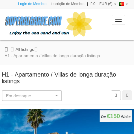
Login de Membro
Inscrição de Membro
|
0
EUR (€)
Toggle
navigati
All listings
H1 - Apartamento / Villas de longa duração listings
H1 - Apartamento / Villas de longa duração
listings
Em destaque
€150
De
/Noite