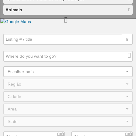
Animais
Ir
Escolher país
Região
Cidade
Area
State