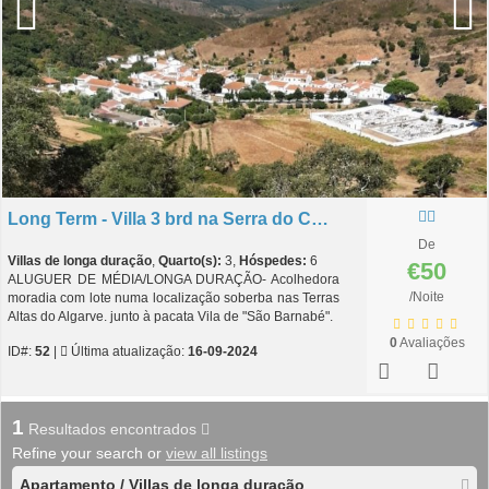
Long Term - Villa 3 brd na Serra do Caldeirão - São Barnabé
De
Villas de longa duração
,
Quarto(s):
3,
Hóspedes:
6
€50
ALUGUER DE MÉDIA/LONGA DURAÇÃO- Acolhedora
/Noite
moradia com lote numa localização soberba nas Terras
Altas do Algarve. junto à pacata Vila de "São Barnabé".
0
Avaliações
ID#:
52
|
Última atualização:
16-09-2024
1
Resultados encontrados
Refine your search or
view all listings
Apartamento / Villas de longa duração